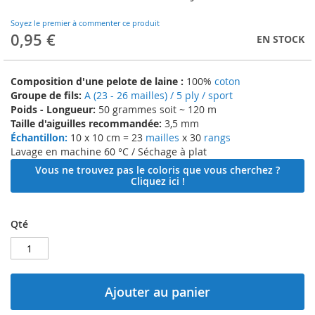
to
the
Soyez le premier à commenter ce produit
beginning
0,95 €
EN STOCK
of
the
images
Composition d'une pelote de laine :
100%
coton
gallery
Groupe de fils:
A (23 - 26 mailles) / 5 ply / sport
Poids - Longueur:
50 grammes soit ~ 120 m
Taille d'aiguilles recommandée:
3,5 mm
Échantillon:
10 x 10 cm = 23
mailles
x 30
rangs
Lavage en machine 60 °C / Séchage à plat
Vous ne trouvez pas le coloris que vous cherchez ?
Cliquez ici !
Qté
Ajouter au panier