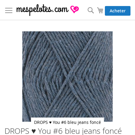
Allez
au
Rechercher
Mon panier
Acheter
contenu
Skip
to
the
end
of
the
images
gallery
DROPS ♥ You #6 bleu jeans foncé
DROPS ♥ You #6 bleu jeans foncé
Skip