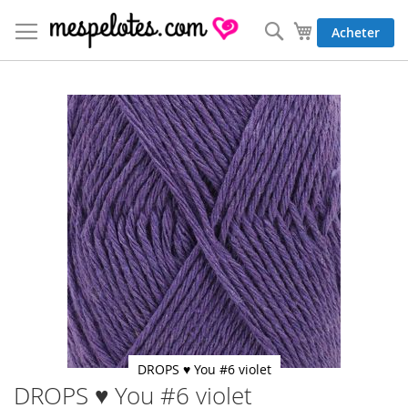
Allez
au
Rechercher
Mon panier
Acheter
contenu
Skip
to
the
end
of
the
images
gallery
DROPS ♥ You #6 violet
DROPS ♥ You #6 violet
Skip