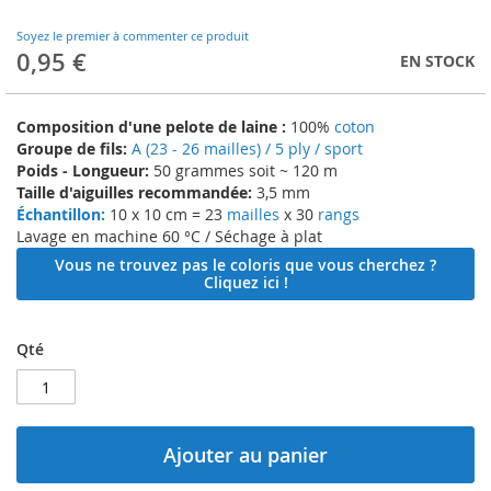
to
the
Soyez le premier à commenter ce produit
beginning
0,95 €
EN STOCK
of
the
images
Composition d'une pelote de laine :
100%
coton
gallery
Groupe de fils:
A (23 - 26 mailles) / 5 ply / sport
Poids - Longueur:
50 grammes soit ~ 120 m
Taille d'aiguilles recommandée:
3,5 mm
Échantillon:
10 x 10 cm = 23
mailles
x 30
rangs
Lavage en machine 60 °C / Séchage à plat
Vous ne trouvez pas le coloris que vous cherchez ?
Cliquez ici !
Qté
Ajouter au panier