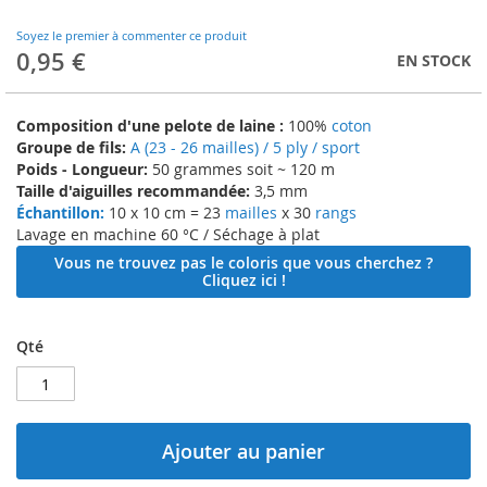
to
the
Soyez le premier à commenter ce produit
beginning
0,95 €
EN STOCK
of
the
images
Composition d'une pelote de laine :
100%
coton
gallery
Groupe de fils:
A (23 - 26 mailles) / 5 ply / sport
Poids - Longueur:
50 grammes soit ~ 120 m
Taille d'aiguilles recommandée:
3,5 mm
Échantillon:
10 x 10 cm = 23
mailles
x 30
rangs
Lavage en machine 60 °C / Séchage à plat
Vous ne trouvez pas le coloris que vous cherchez ?
Cliquez ici !
Qté
Ajouter au panier