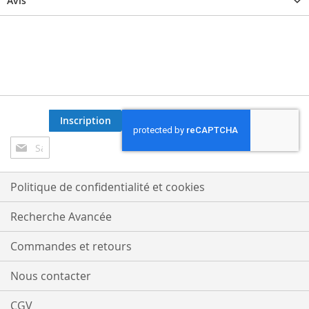
Avis
Inscription
Inscription
à
notre
lettre
Politique de confidentialité et cookies
d’information
:
Recherche Avancée
Commandes et retours
Nous contacter
CGV