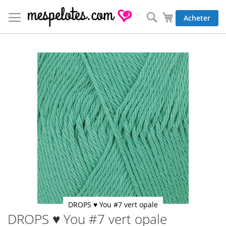
Allez
au
Rechercher
Mon panier
Acheter
contenu
Skip
to
the
end
of
the
images
gallery
DROPS ♥ You #7 vert opale
DROPS ♥ You #7 vert opale
Skip