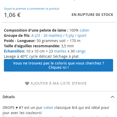
to
the
Soyez le premier à commenter ce produit
beginning
1,06 €
EN RUPTURE DE STOCK
of
the
images
Composition d'une pelote de laine :
100%
coton
gallery
Groupe de fils:
A (23 - 26 mailles) / 5 ply / sport
Poids - Longueur:
50 grammes soit ~ 170 m
Taille d'aiguilles recommandée:
3,5 mm
Échantillon:
10 x 10 cm = 23
mailles
x 30
rangs
Lavage à 40°C cycle délicat/ Séchage à plat
Vous ne trouvez pas le coloris que vous cherchez ?
Cliquez ici !
AJOUTER À MA LISTE D’ENVIE
Détails
DROPS ♥ #7 est un pur
coton
classique 8/4 qui est idéal pour
jour avec les couleurs!