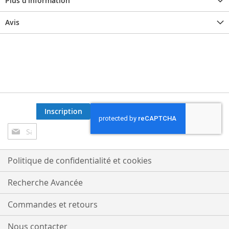
Plus d’information
Avis
Inscription
Inscription
à
notre
lettre
Politique de confidentialité et cookies
d’information
:
Recherche Avancée
Commandes et retours
Nous contacter