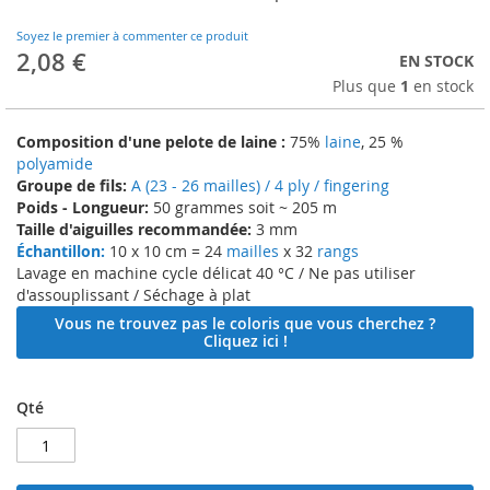
to
the
Soyez le premier à commenter ce produit
beginning
2,08 €
EN STOCK
of
Plus que
1
en stock
the
images
gallery
Composition d'une pelote de laine :
75%
laine
, 25 %
polyamide
Groupe de fils:
A (23 - 26 mailles) / 4 ply / fingering
Poids - Longueur:
50 grammes soit ~ 205 m
Taille d'aiguilles recommandée:
3 mm
Échantillon:
10 x 10 cm = 24
mailles
x 32
rangs
Lavage en machine cycle délicat 40 °C / Ne pas utiliser
d'assouplissant / Séchage à plat
Vous ne trouvez pas le coloris que vous cherchez ?
Cliquez ici !
Qté