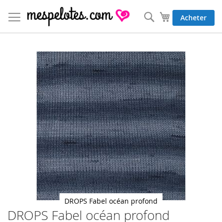
Allez
au
Rechercher
Mon panier
Acheter
contenu
Skip
to
the
end
of
the
images
gallery
DROPS Fabel océan profond
DROPS Fabel océan profond
Skip