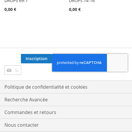
DROPS 69-7
DROPS 74-16
0,00 €
0,00 €
Inscription
Inscription
à
notre
lettre
Politique de confidentialité et cookies
d’information
:
Recherche Avancée
Commandes et retours
Nous contacter