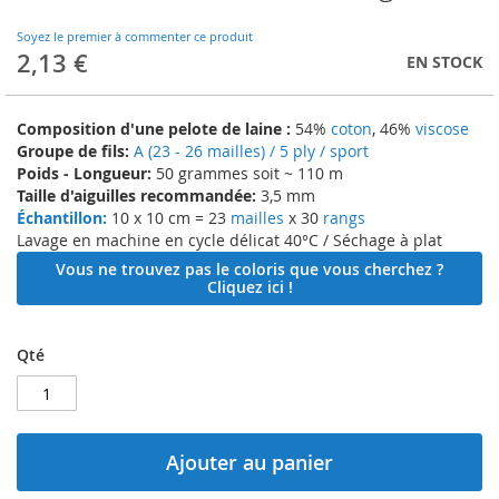
to
the
Soyez le premier à commenter ce produit
beginning
2,13 €
EN STOCK
of
the
images
Composition d'une pelote de laine :
54%
coton
, 46%
viscose
gallery
Groupe de fils:
A (23 - 26 mailles) / 5 ply / sport
Poids - Longueur:
50 grammes soit ~ 110 m
Taille d'aiguilles recommandée:
3,5 mm
Échantillon:
10 x 10 cm = 23
mailles
x 30
rangs
Lavage en machine en cycle délicat 40°C / Séchage à plat
Vous ne trouvez pas le coloris que vous cherchez ?
Cliquez ici !
Qté
Ajouter au panier