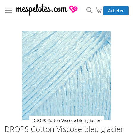
Allez
au
Rechercher
Mon panier
Acheter
contenu
Skip
to
the
end
of
the
images
gallery
DROPS Cotton Viscose bleu glacier
DROPS Cotton Viscose bleu glacier
Skip