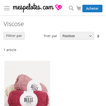
Allez
au
Rechercher
Mon panier
Acheter
contenu
Viscose
Par
Filtrer par
Trier par
ord
déc
1
article