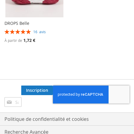
DROPS Belle
Évaluation:
16
avis
99%
1,72 €
À partir de
Inscription
Inscription
à
notre
lettre
Politique de confidentialité et cookies
d’information
:
Recherche Avancée