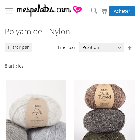
Allez
au
Rechercher
Mon panier
Acheter
contenu
Polyamide - Nylon
Par
Filtrer par
Trier par
ord
déc
8
articles