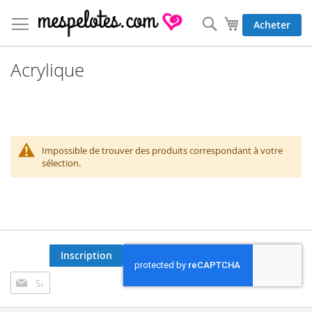
Allez
au
Rechercher
Mon panier
Acheter
contenu
Acrylique
Impossible de trouver des produits correspondant à votre
sélection.
Inscription
Inscription
à
notre