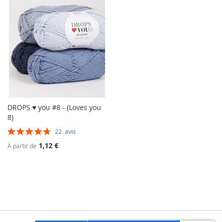
DROPS ♥ you #8 - (Loves you
8)
Évaluation:
22
avis
96%
1,12 €
À partir de