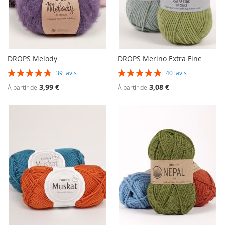
DROPS Melody
DROPS Merino Extra Fine
Évaluation:
Évaluation:
39
avis
40
avis
97%
98%
3,99 €
3,08 €
À partir de
À partir de