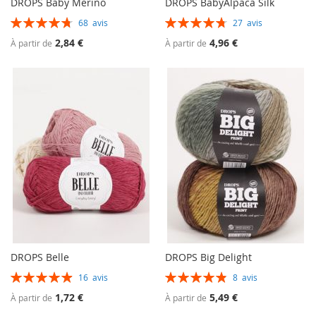
DROPS Baby Merino
DROPS BabyAlpaca Silk
Évaluation:
Évaluation:
68
avis
27
avis
95%
95%
2,84 €
4,96 €
À partir de
À partir de
DROPS Belle
DROPS Big Delight
Évaluation:
Évaluation:
16
avis
8
avis
99%
98%
1,72 €
5,49 €
À partir de
À partir de