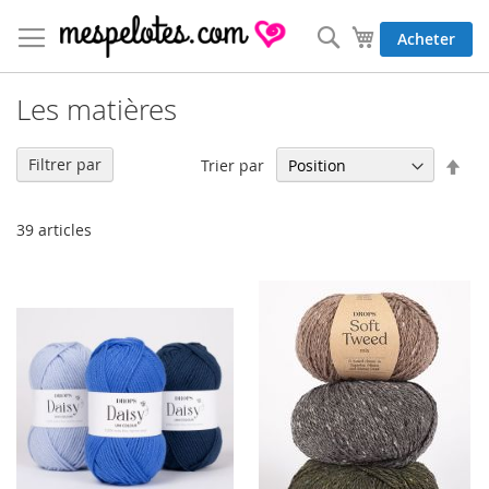
Allez
au
Rechercher
Mon panier
Acheter
contenu
Les matières
Par
Filtrer par
Trier par
ord
déc
39
articles