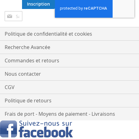
Inscription
Inscription
à
notre
lettre
Politique de confidentialité et cookies
d’information
:
Recherche Avancée
Commandes et retours
Nous contacter
CGV
Politique de retours
Frais de port - Moyens de paiement - Livraisons