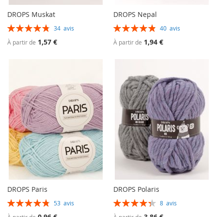
DROPS Muskat
DROPS Nepal
Évaluation:
Évaluation:
34
avis
40
avis
97%
98%
1,57 €
1,94 €
À partir de
À partir de
DROPS Paris
DROPS Polaris
Évaluation:
Évaluation:
53
avis
8
avis
97%
88%
0,96 €
3,86 €