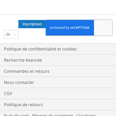
Inscription
Inscription
à
notre
lettre
Politique de confidentialité et cookies
d’information
:
Recherche Avancée
Commandes et retours
Nous contacter
CGV
Politique de retours
Frais de port - Moyens de paiement - Livraisons