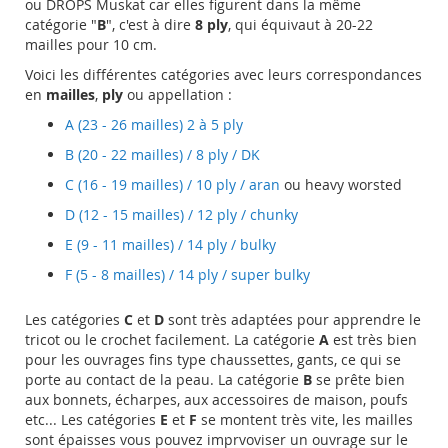
ou DROPS Muskat car elles figurent dans la même
catégorie "
B
", c'est à dire
8 ply
, qui équivaut à 20-22
mailles pour 10 cm.
Voici les différentes catégories avec leurs correspondances
en
mailles
,
ply
ou appellation :
A (23 - 26 mailles) 2 à 5 ply
B (20 - 22 mailles) / 8 ply / DK
C (16 - 19 mailles) / 10 ply / aran
ou heavy worsted
D (12 - 15 mailles) / 12 ply / chunky
E (9 - 11 mailles) / 14 ply / bulky
F (5 - 8 mailles) / 14 ply / super bulky
Les catégories
C
et
D
sont très adaptées pour apprendre le
tricot ou le crochet facilement. La catégorie
A
est très bien
pour les ouvrages fins type chaussettes, gants, ce qui se
porte au contact de la peau. La catégorie
B
se prête bien
aux bonnets, écharpes, aux accessoires de maison, poufs
etc... Les catégories
E
et
F
se montent très vite, les mailles
sont épaisses vous pouvez imprvoviser un ouvrage sur le